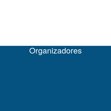
Forum
Panamá. 4 de octubre de 2018.
Hotel Wyndham Panama Albrook Mall
Ave. Marginal, Corregimiento de Ancón, Ciudad 
Organizadores